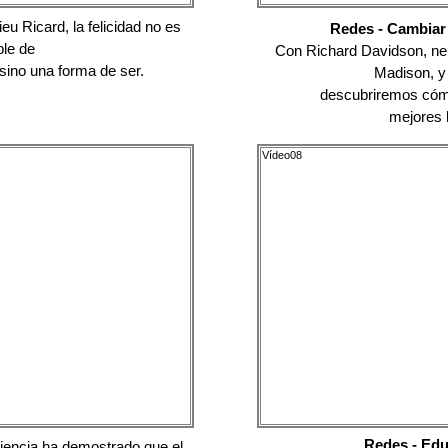
eu Ricard, la felicidad no es
Redes - Cambiar 
ble de
Con Richard Davidson, neu
sino una forma de ser.
Madison, y
descubriremos cómo
mejores 
Vídeo08
Redes - Edu
iencia ha demostrado que el