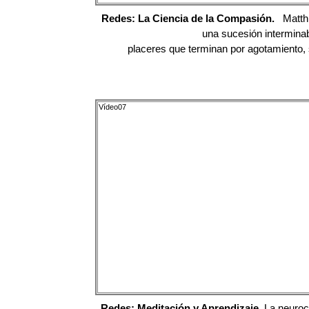
Redes: La Ciencia de la Compasión.
Matthi
una sucesión intermina
placeres que terminan por agotamiento, 
Vídeo07
Redes: Meditación y Aprendizaje.
La neuroc