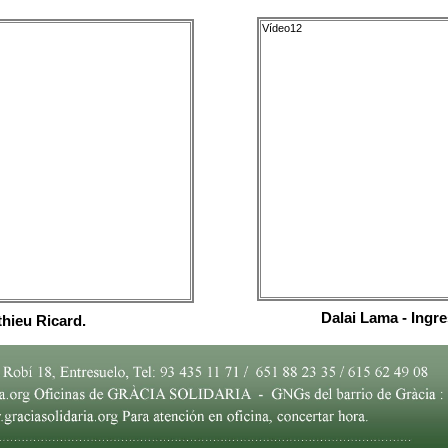
Vídeo12
Dalai Lama - Ingr
thieu Ricard.